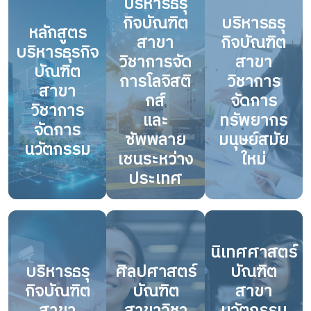
บริหารธรุ
กิจบัณฑิต
บริหารธรุ
หลักสูตร
สาขา
กิจบัณฑิต
บริหารธุรกิจ
วิชาการจัด
สาขา
บัณฑิต
การโลจิสติ
วิชาการ
สาขา
กส์
จัดการ
วิชาการ
และ
ทรัพยากร
จัดการ
ซัพพลาย
มนุษย์สมัย
นวัตกรรม
เชนระหว่าง
ใหม่
ประเทศ
นิเทศศาสตร์
บริหารธรุ
ศิลปศาสตร์
บัณฑิต
กิจบัณฑิต
บัณฑิต
สาขา